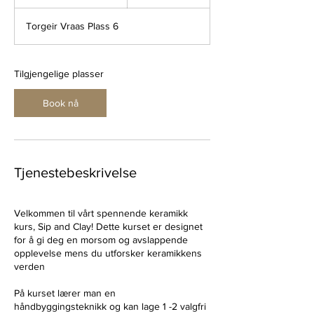
t
a
Torgeir Vraas Plass 6
r
t
e
r
Tilgjengelige plasser
7
.
Book nå
n
o
v
.
Tjenestebeskrivelse
Velkommen til vårt spennende keramikk
kurs, Sip and Clay! Dette kurset er designet
for å gi deg en morsom og avslappende
opplevelse mens du utforsker keramikkens
verden
På kurset lærer man en
håndbyggingsteknikk og kan lage 1 -2 valgfri