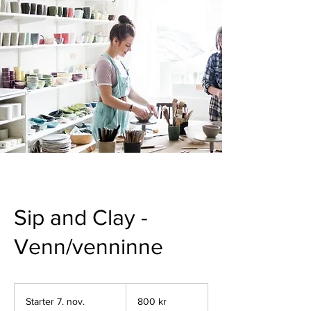
Sip and Clay -
Venn/venninne
800
norske
Starter 7. nov.
S
800 kr
kroner