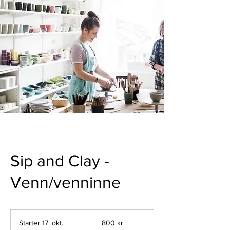
Sip and Clay -
Venn/venninne
800
norske
Starter 17. okt.
S
800 kr
kroner