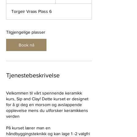
t
a
Torgeir Vraas Plass 6
r
t
e
r
Tilgjengelige plasser
1
7
Book nå
.
o
k
t
.
Tjenestebeskrivelse
Velkommen til vårt spennende keramikk
kurs, Sip and Clay! Dette kurset er designet
for å gi deg en morsom og avslappende
opplevelse mens du utforsker keramikkens
verden
På kurset lærer man en
håndbyggingsteknikk og kan lage 1 -2 valgfri