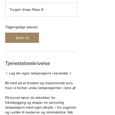
t
a
Torgeir Vraas Plass 6
r
t
e
r
Tilgjengelige plasser
1
3
Book nå
.
a
u
g
.
Tjenestebeskrivelse
✨ Lag din egen lampeskjerm i keramikk ✨
Bli med på et kreativt og inspirerende kurs
hvor vi former unike lampeskjermer i leire 🌿
På kurset lærer du teknikker for
håndbygging og skaper en personlig
lampeskjerm med eget uttrykk – fra organisk
og rustikk til moderne og minimalistisk. Når