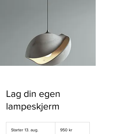
Lag din egen
lampeskjerm
950
norske
Starter 13. aug.
S
950 kr
kroner