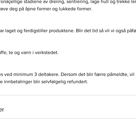
rskjellige stadiene av dreiing, sentrering, lage hull og trekke le
prøve deg på åpne former og lukkede former.
har laget og ferdigstiller produktene. Blir det tid så vil vi også på
affe, te og vann i verkstedet.
 ved minimum 3 deltakere. Dersom det blir færre påmeldte, vil k
e innbetalinger blir selvfølgelig refundert.
er