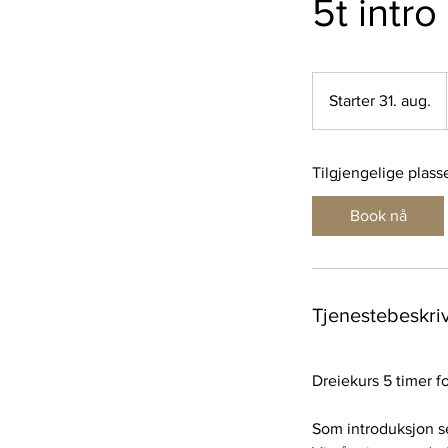
5t intr
Starter 31. aug.
S
t
a
Tilgjengelige plass
r
t
Book nå
e
r
3
1
Tjenestebeskri
.
a
u
Dreiekurs 5 timer 
g
.
Som introduksjon ser