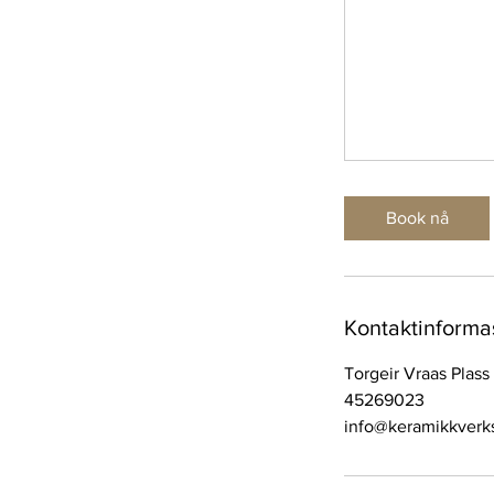
Book nå
Kontaktinforma
Torgeir Vraas Plas
45269023
info@keramikkverk