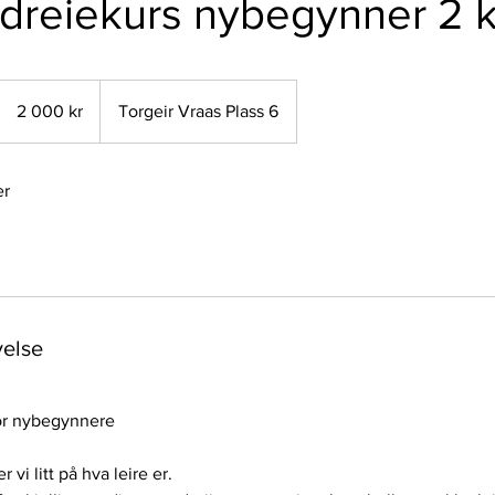
o dreiekurs nybegynner 2 
2 000
norske
2 000 kr
Torgeir Vraas Plass 6
kroner
er
velse
for nybegynnere
 vi litt på hva leire er.