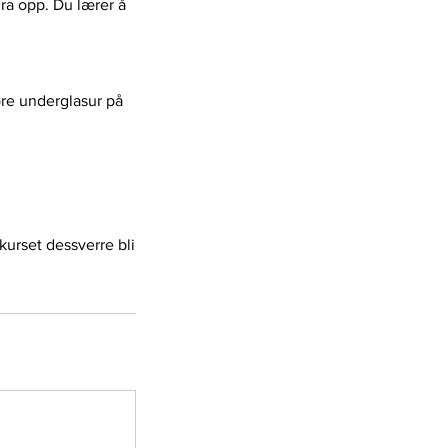
ira opp. Du lærer å
føre underglasur på
urset dessverre bli