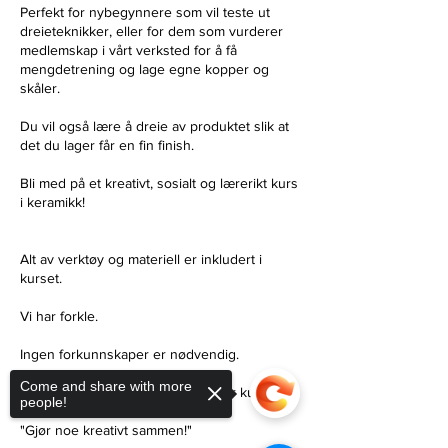
Perfekt for nybegynnere som vil teste ut
dreieteknikker, eller for dem som vurderer
medlemskap i vårt verksted for å få
mengdetrening og lage egne kopper og
skåler.
Du vil også lære å dreie av produktet slik at
det du lager får en fin finish.
Bli med på et kreativt, sosialt og lærerikt kurs
i keramikk!
Alt av verktøy og materiell er inkludert i
kurset.
Vi har forkle.
Ingen forkunnskaper er nødvendig.
Come and share with more
Det vil bli servert kaffe og te under kurset.
people!
"Gjør noe kreativt sammen!"