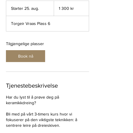
1 300
norske
Starter 25. aug.
S
1 300 kr
kroner
t
a
Torgeir Vraas Plass 6
r
t
e
r
Tilgjengelige plasser
2
5
Book nå
.
a
u
g
.
Tjenestebeskrivelse
Har du lyst til å prøve deg på
keramikkdreing?
Bli med på vårt 3-timers kurs hvor vi
fokuserer på den viktigste teknikken: å
sentrere leire på dreieskiven.