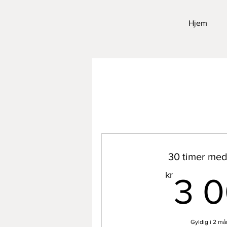
Hjem
30 timer me
kr
3 
Gyldig i 2 m