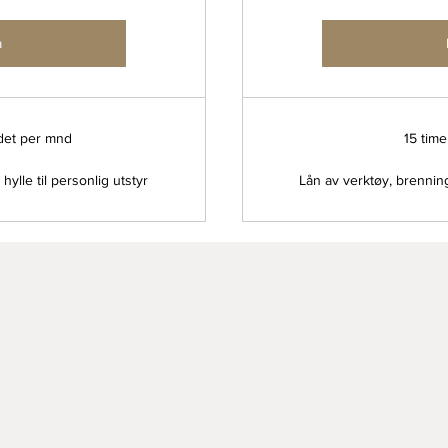
å
edet per mnd
15 tim
ylle til personlig utstyr
Lån av verktøy, brenning