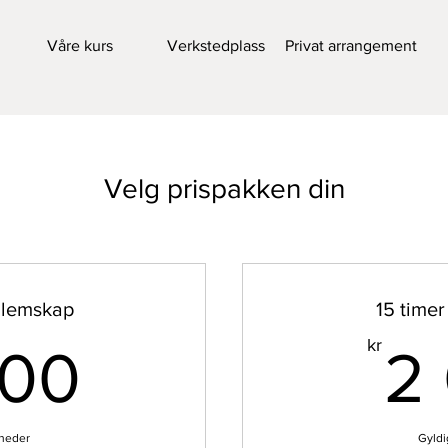
Våre kurs
Verkstedplass
Privat arrangement
Velg prispakken din
dlemskap
15 time
3 000kr
kr
000
2
åneder
Gyldi